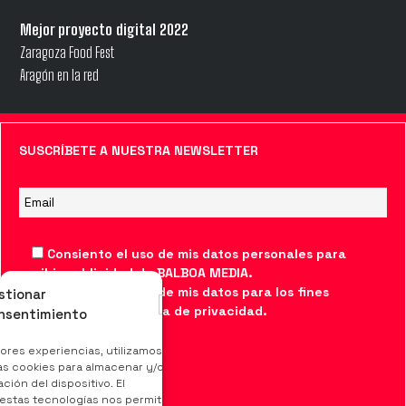
Mejor proyecto digital 2022
Zaragoza Food Fest
Aragón en la red
SUSCRÍBETE A NUESTRA NEWSLETTER
Consiento el uso de mis datos personales para
recibir publicidad de BALBOA MEDIA.
Consiento el uso de mis datos para los fines
stionar
indicados en la
política de privacidad
.
nsentimiento
jores experiencias, utilizamos
as cookies para almacenar y/o
ción del dispositivo. El
estas tecnologías nos permitirá