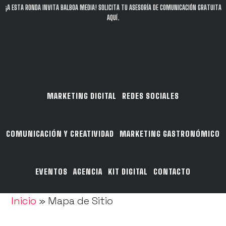
Saltar
Saltar
¡A ESTA RONDA INVITA BALBOA MEDIA! SOLICITA TU ASESORÍA DE COMUNICACIÓN GRATUITA
AQUÍ
.
al
al
contenido
pie
principal
de
página
MARKETING DIGITAL
REDES SOCIALES
COMUNICACIÓN Y CREATIVIDAD
MARKETING GASTRONÓMICO
EVENTOS
AGENCIA
KIT DIGITAL
CONTACTO
Inicio
»
Mapa de Sitio